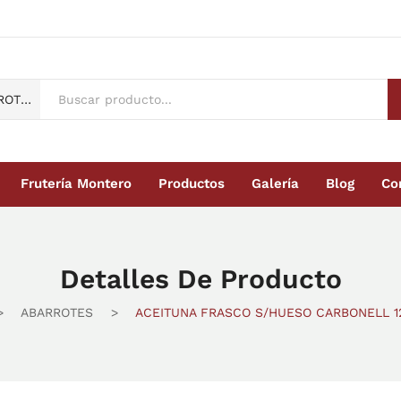
ABARROTES
Frutería Montero
Productos
Galería
Blog
Co
Montero
Productos
Galería
Blog
Contacto
Detalles De Producto
>
ABARROTES
>
ACEITUNA FRASCO S/HUESO CARBONELL 12