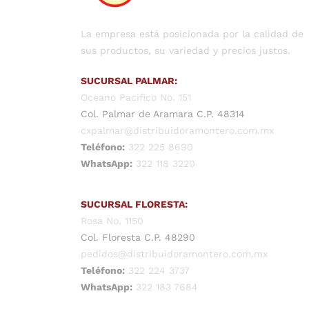
La empresa está posicionada por la calidad de
sus productos, su variedad y precios justos.
SUCURSAL PALMAR:
Oceano Pacifico No. 151
Col. Palmar de Aramara C.P. 48314
cxpalmar@distribuidoramontero.com.mx
Teléfono:
322 225 8690
WhatsApp:
322 118 3220
SUCURSAL FLORESTA:
Rosa No. 1150
Col. Floresta C.P. 48290
pedidos@distribuidoramontero.com.mx
Teléfono:
322 224 3737
WhatsApp:
322 183 7684