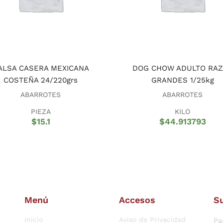
ALSA CASERA MEXICANA
DOG CHOW ADULTO RAZ
COSTEÑA 24/220grs
GRANDES 1/25kg
ABARROTES
ABARROTES
PIEZA
KILO
$
15.1
$
44.913793
Menú
Accesos
Su
Inicio
Aviso de Privacidad
Pa