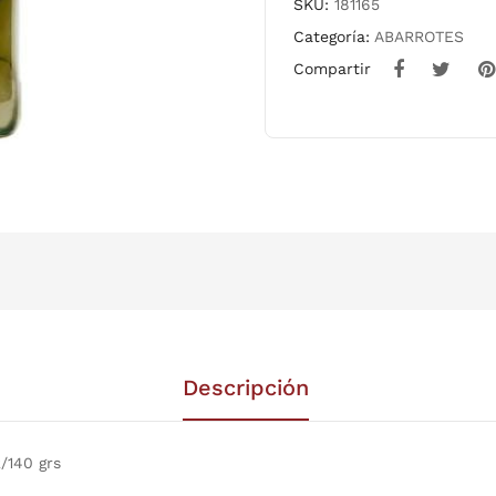
cantidad
SKU:
181165
Categoría:
ABARROTES
Compartir
Descripción
140 grs