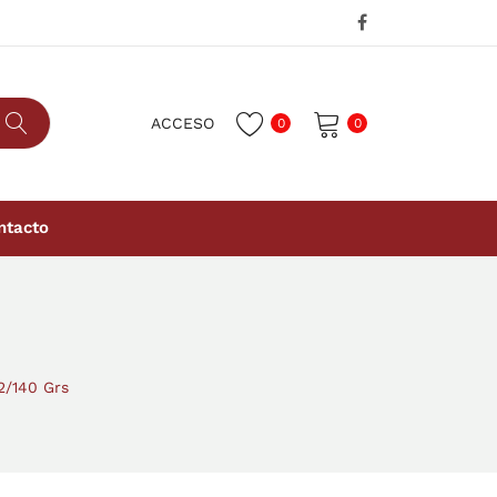
ACCESO
0
0
No hay productos en el carrito.
ntacto
/140 Grs