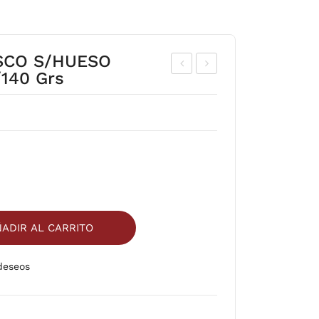
SCO S/HUESO
140 Grs
HIC
ER
HA
EA
RO
L
DE
CHI
L
RIP
MO
ETA
NT
S
E
10K
ADIR AL CARRITO
24/
G
200
 deseos
Comparar
grs