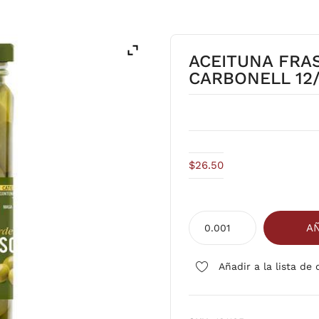
ACEITUNA FRA
CARBONELL 12/
$
26.50
ACEITUNA
AÑ
FRASCO
S/HUESO
Añadir a la lista de
CARBONELL
12/140
grs