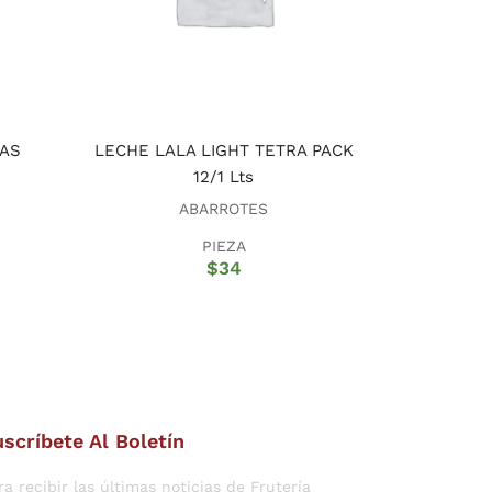
AS
LECHE LALA LIGHT TETRA PACK
12/1 Lts
ABARROTES
PIEZA
$
34
scríbete Al Boletín
ra recibir las últimas noticias de Frutería