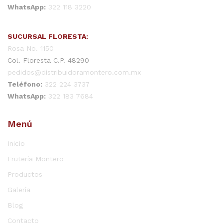
WhatsApp:
322 118 3220
SUCURSAL FLORESTA:
Rosa No. 1150
Col. Floresta C.P. 48290
pedidos@distribuidoramontero.com.mx
Teléfono:
322 224 3737
WhatsApp:
322 183 7684
Menú
Inicio
Frutería Montero
Productos
Galería
Blog
Contacto