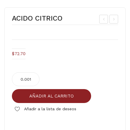
ACIDO CITRICO
AC
AN
AH
EL
UA
A
TE
GR
$
72.70
CR
AN
UD
DE
ACIDO
O
CITRICO
(PE
cantidad
LA
AÑADIR AL CARRITO
DO)
Añadir a la lista de deseos
Comparar