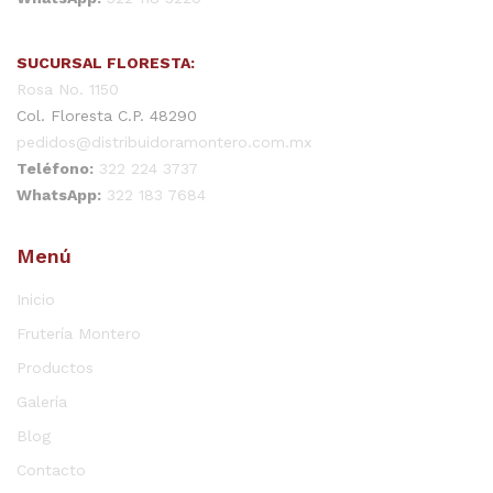
SUCURSAL FLORESTA:
Rosa No. 1150
Col. Floresta C.P. 48290
pedidos@distribuidoramontero.com.mx
Teléfono:
322 224 3737
WhatsApp:
322 183 7684
Menú
Inicio
Frutería Montero
Productos
Galería
Blog
Contacto