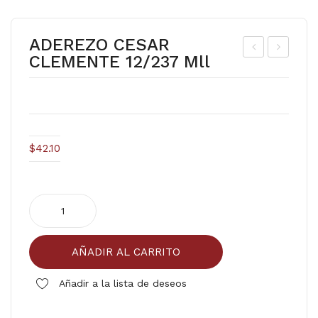
ADEREZO CESAR
CLEMENTE 12/237 Mll
DE
INO
RE
L
ZO
20/
M.I
500
SLA
mll
$
42.10
S
CL
ADEREZO
EM
CESAR
EN
CLEMENTE
TE
AÑADIR AL CARRITO
12/237
12/
mll
Añadir a la lista de deseos
237
cantidad
mll