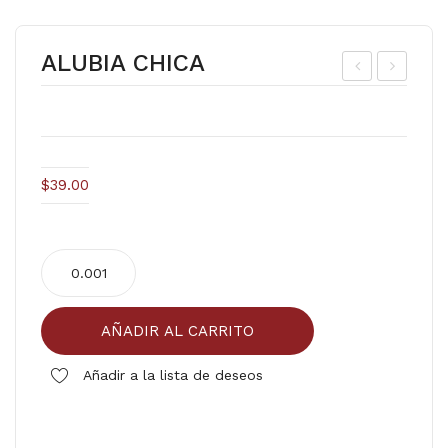
ALUBIA CHICA
LU
H.
BIA
MO
GR
LID
AN
O
$
39.00
DE
EC
ON
ALUBIA
OM
CHICA
ICO
cantidad
AÑADIR AL CARRITO
Añadir a la lista de deseos
Comparar