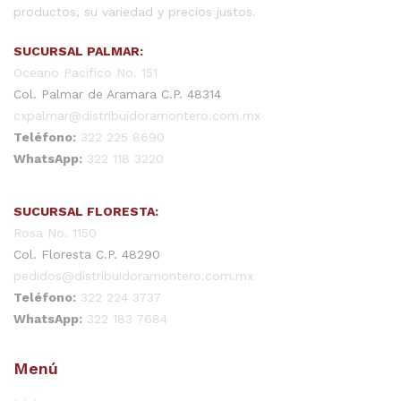
productos, su variedad y precios justos.
SUCURSAL PALMAR:
Oceano Pacifico No. 151
Col. Palmar de Aramara C.P. 48314
cxpalmar@distribuidoramontero.com.mx
Teléfono:
322 225 8690
WhatsApp:
322 118 3220
SUCURSAL FLORESTA:
Rosa No. 1150
Col. Floresta C.P. 48290
pedidos@distribuidoramontero.com.mx
Teléfono:
322 224 3737
WhatsApp:
322 183 7684
Menú