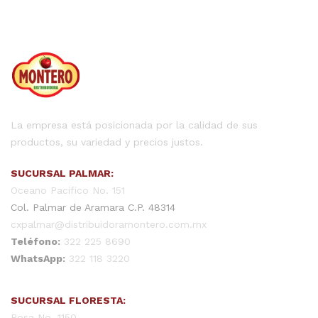
La empresa está posicionada por la calidad de sus
productos, su variedad y precios justos.
SUCURSAL PALMAR:
Oceano Pacifico No. 151
Col. Palmar de Aramara C.P. 48314
cxpalmar@distribuidoramontero.com.mx
Teléfono:
322 225 8690
WhatsApp:
322 118 3220
SUCURSAL FLORESTA:
Rosa No. 1150