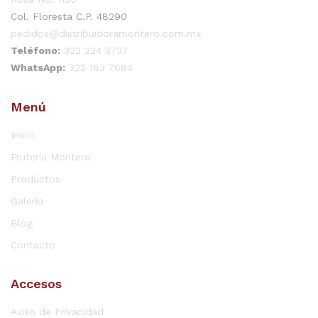
Col. Floresta C.P. 48290
pedidos@distribuidoramontero.com.mx
Teléfono:
322 224 3737
WhatsApp:
322 183 7684
Menú
Inicio
Frutería Montero
Productos
Galería
Blog
Contacto
Accesos
Aviso de Privacidad