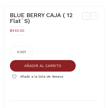
BLUE BERRY CAJA ( 12
Flat´s)
AR
ER
ZA
A
$
440.00
MO
(CA
RA
JA)
BLUE
CA
BERRY
JA (
CAJA
12
AÑADIR AL CARRITO
(
flat
12
Añadir a la lista de deseos
´s )
flat
´s)
cantidad
Comparar