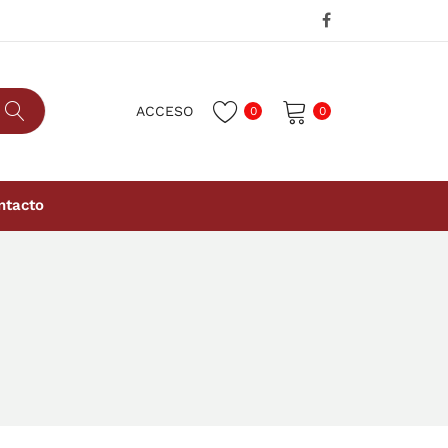
ACCESO
0
0
No hay productos en el carrito.
ntacto