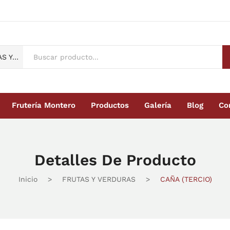
FRUTAS Y VERDURAS
Frutería Montero
Productos
Galería
Blog
Co
Montero
Productos
Galería
Blog
Contacto
Detalles De Producto
Inicio
>
FRUTAS Y VERDURAS
>
CAÑA (TERCIO)