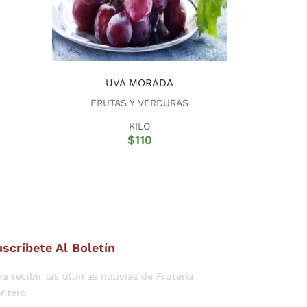
UVA MORADA
FRUTAS Y VERDURAS
KILO
$
110
scríbete Al Boletín
ra recibir las últimas noticias de Frutería
ntero