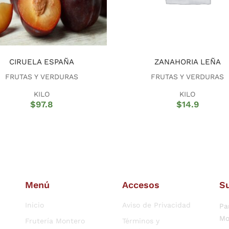
CIRUELA ESPAÑA
ZANAHORIA LEÑA
FRUTAS Y VERDURAS
FRUTAS Y VERDURAS
KILO
KILO
$
97.8
$
14.9
Menú
Accesos
Su
Inicio
Aviso de Privacidad
Pa
Mo
Frutería Montero
Términos y