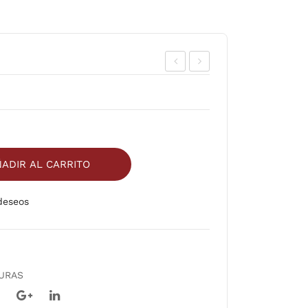
TE
AM
DE
ARI
ME
ND
MB
O
RIL
CH
ADIR AL CARRITO
LO
AR
OL
 deseos
Comparar
A
DURAS