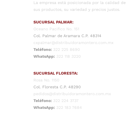
La empresa está posicionada por la calidad de
sus productos, su variedad y precios justos.
SUCURSAL PALMAR:
Oceano Pacifico No. 151
Col. Palmar de Aramara C.P. 48314
cxpalmar@distribuidoramontero.com.mx
Teléfono:
322 225 8690
WhatsApp:
322 118 3220
SUCURSAL FLORESTA:
Rosa No. 1150
Col. Floresta C.P. 48290
pedidos@distribuidoramontero.com.mx
Teléfono:
322 224 3737
WhatsApp:
322 183 7684