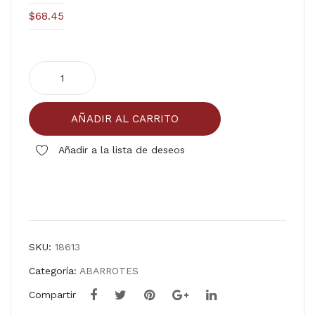
TS
NT
$
68.45
UP
O
CL
P/B
CERILLOS
EM
AR
20/50
EN
BA
pza
TE
CO
AÑADIR AL CARRITO
cantidad
JA
A
CQ
Añadir a la lista de deseos
UE
S
Comparar
LAT
A
SKU:
18613
6/3
kg
Categoría:
ABARROTES
Compartir