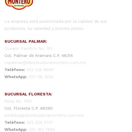
La empresa está posicionada por la calidad de sus
productos, su variedad y precios justos.
SUCURSAL PALMAR:
Oceano Pacifico No. 151
Col. Palmar de Aramara C.P. 48314
cxpalmar@distribuidoramontero.com.mx
Teléfono:
322 225 8690
WhatsApp:
322 118 3220
SUCURSAL FLORESTA:
Rosa No. 1150
Col. Floresta C.P. 48290
pedidos@distribuidoramontero.com.mx
Teléfono:
322 224 3737
WhatsApp:
322 183 7684