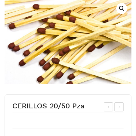
CERILLOS 20/50 Pza
ALS
ON
A
DI
CA
ME