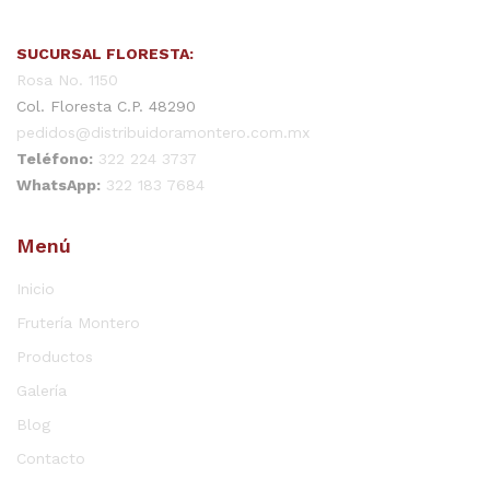
SUCURSAL FLORESTA:
Rosa No. 1150
Col. Floresta C.P. 48290
pedidos@distribuidoramontero.com.mx
Teléfono:
322 224 3737
WhatsApp:
322 183 7684
Menú
Inicio
Frutería Montero
Productos
Galería
Blog
Contacto