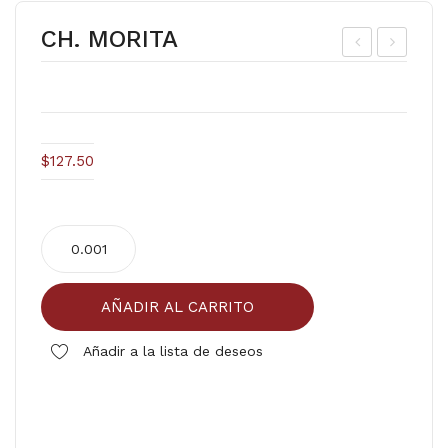
CH. MORITA
ZU
ZU
CA
CA
R
R
ES
ES
$
127.50
TA
T.B
ND
OL
CH.
AR
SA
MORITA
10/1
cantidad
kg
AÑADIR AL CARRITO
Añadir a la lista de deseos
Comparar