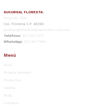
SUCURSAL FLORESTA:
Rosa No. 1150
Col. Floresta C.P. 48290
pedidos@distribuidoramontero.com.mx
Teléfono:
322 224 3737
WhatsApp:
322 183 7684
Menú
Inicio
Frutería Montero
Productos
Galería
Blog
Contacto