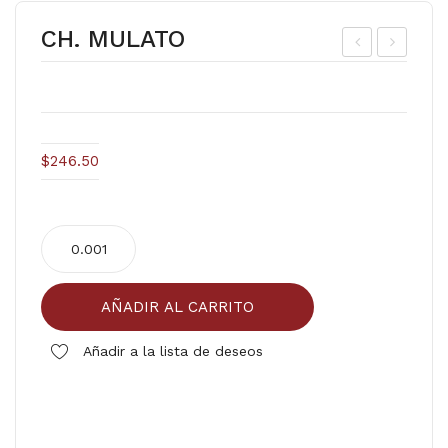
CH. MULATO
AF
HA
E
MPI
OR
ÑO
O
N
$
246.50
SO
225
LU
grs
CH.
BL
(Mo
MULATO
E
nte
cantidad
12/
Bla
AÑADIR AL CARRITO
50
nco
grs
)
Añadir a la lista de deseos
Comparar