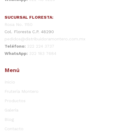
SUCURSAL FLORESTA:
Rosa No. 1150
Col. Floresta C.P. 48290
pedidos@distribuidoramontero.com.mx
Teléfono:
322 224 3737
WhatsApp:
322 183 7684
Menú
Inicio
Frutería Montero
Productos
Galería
Blog
Contacto