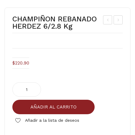
CHAMPIÑON REBANADO
HERDEZ 6/2.8 Kg
ER
OS
MI
TA
NA
ZA
DO
MC
DE
CO
$
220.90
ALF
RMI
ALF
CK
CHAMPIÑON
A (
#4
REBANADO
Kilo
24/
HERDEZ
s )
115
AÑADIR AL CARRITO
6/2.8
grs
kg
Añadir a la lista de deseos
cantidad