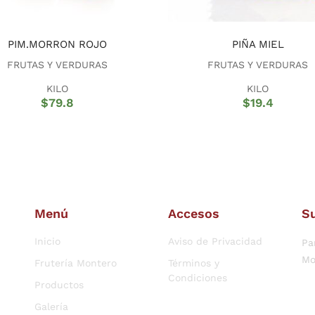
PIM.MORRON ROJO
PIÑA MIEL
FRUTAS Y VERDURAS
FRUTAS Y VERDURAS
KILO
KILO
$
79.8
$
19.4
Menú
Accesos
Su
Inicio
Aviso de Privacidad
Pa
Mo
Frutería Montero
Términos y
Condiciones
Productos
Galería