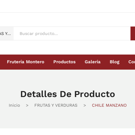
FRUTAS Y VERDURAS
Frutería Montero
Productos
Galería
Blog
Co
Montero
Productos
Galería
Blog
Contacto
Detalles De Producto
Inicio
>
FRUTAS Y VERDURAS
>
CHILE MANZANO