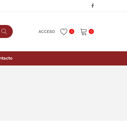
ACCESO
0
0
No hay productos en el carrito.
ntacto