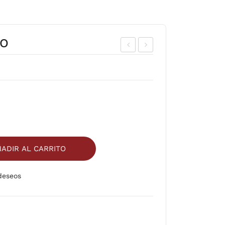
NO
IÑA
IM.
MIE
MO
L
RR
ON
RO
JO
ADIR AL CARRITO
 deseos
Comparar