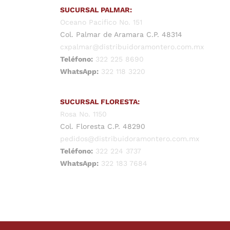
SUCURSAL PALMAR:
Oceano Pacifico No. 151
Col. Palmar de Aramara C.P. 48314
cxpalmar@distribuidoramontero.com.mx
Teléfono:
322 225 8690
WhatsApp:
322 118 3220
SUCURSAL FLORESTA:
Rosa No. 1150
Col. Floresta C.P. 48290
pedidos@distribuidoramontero.com.mx
Teléfono:
322 224 3737
WhatsApp:
322 183 7684