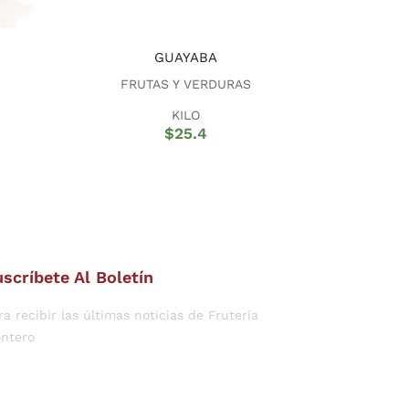
GUAYABA
FRUTAS Y VERDURAS
KILO
$
25.4
scríbete Al Boletín
ra recibir las últimas noticias de Frutería
ntero