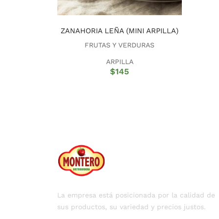
ZANAHORIA LEÑA (MINI ARPILLA)
FRUTAS Y VERDURAS
ARPILLA
$
145
La empresa está posicionada por la calidad de
sus productos, su variedad y precios justos.