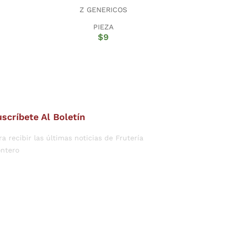
Z GENERICOS
PIEZA
$
9
scríbete Al Boletín
ra recibir las últimas noticias de Frutería
ntero