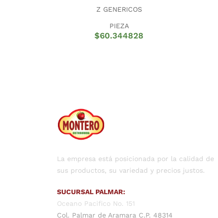
Z GENERICOS
PIEZA
$
60.344828
La empresa está posicionada por la calidad de
sus productos, su variedad y precios justos.
SUCURSAL PALMAR:
Oceano Pacifico No. 151
Col. Palmar de Aramara C.P. 48314