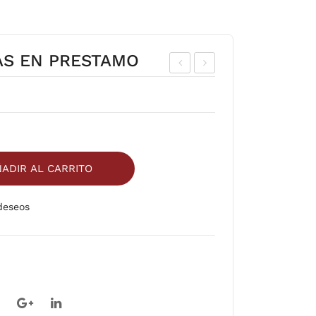
AS EN PRESTAMO
UD
EDI
A
DO
(FR
DU
AC
LC
CIO
ERI
ADIR AL CARRITO
N)
A
 deseos
Comparar