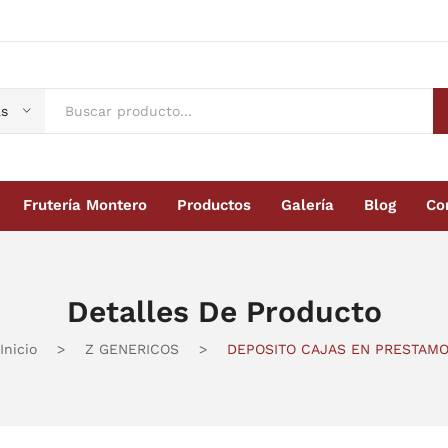
s
Frutería Montero
Productos
Galería
Blog
Co
Montero
Productos
Galería
Blog
Contacto
Detalles De Producto
Inicio
>
Z GENERICOS
>
DEPOSITO CAJAS EN PRESTAM