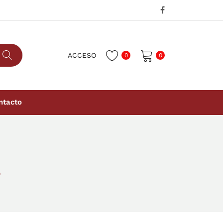
ACCESO
0
0
No hay productos en el carrito.
ntacto
O