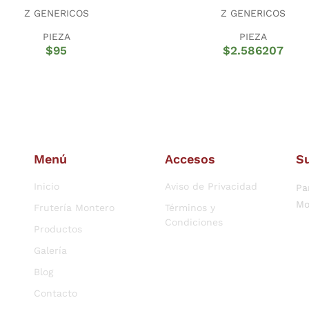
Z GENERICOS
Z GENERICOS
PIEZA
PIEZA
$
95
$
2.586207
Menú
Accesos
Su
Inicio
Aviso de Privacidad
Pa
Mo
Frutería Montero
Términos y
Condiciones
Productos
Galería
Blog
Contacto