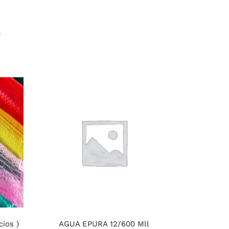
s
ios )
AGUA EPURA 12/600 Mll