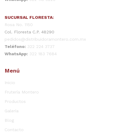
SUCURSAL FLORESTA:
Rosa No. 1150
Col. Floresta C.P. 48290
pedidos@distribuidoramontero.com.mx
Teléfono:
322 224 3737
WhatsApp:
322 183 7684
Menú
Inicio
Frutería Montero
Productos
Galería
Blog
Contacto