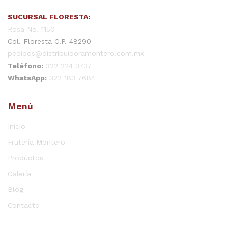
SUCURSAL FLORESTA:
Rosa No. 1150
Col. Floresta C.P. 48290
pedidos@distribuidoramontero.com.mx
Teléfono:
322 224 3737
WhatsApp:
322 183 7684
Menú
Inicio
Frutería Montero
Productos
Galería
Blog
Contacto