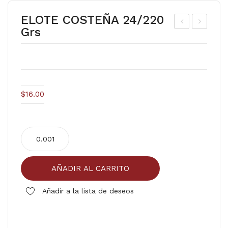
ELOTE COSTEÑA 24/220
Grs
AP
ER
A
EZ
DO
A
RA
NA
R (
TU
$
16.00
LAV
RA
AD
L
ELOTE
A )
COSTEÑA
24/220
AÑADIR AL CARRITO
grs
cantidad
Añadir a la lista de deseos
Comparar