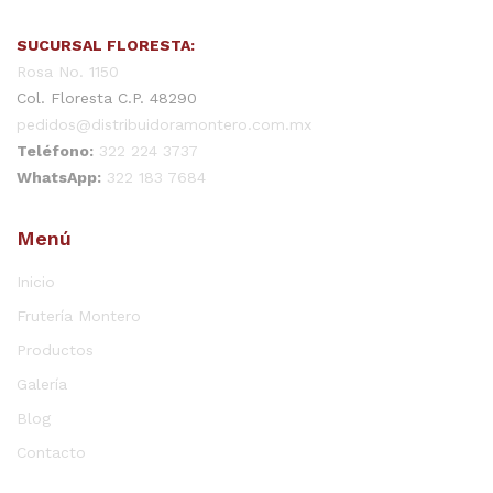
SUCURSAL FLORESTA:
Rosa No. 1150
Col. Floresta C.P. 48290
pedidos@distribuidoramontero.com.mx
Teléfono:
322 224 3737
WhatsApp:
322 183 7684
Menú
Inicio
Frutería Montero
Productos
Galería
Blog
Contacto