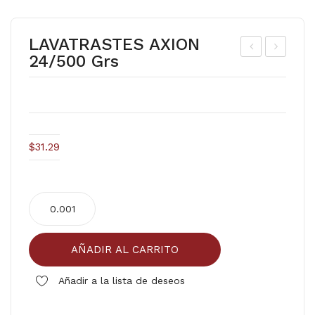
LAVATRASTES AXION
24/500 Grs
OL
AN
E
GO
RO
ME
JO
LO
PR
CO
$
31.29
OV.
TO
24/
N
LAVATRASTES
125
AXION
GR
24/500
S
AÑADIR AL CARRITO
grs
cantidad
Añadir a la lista de deseos