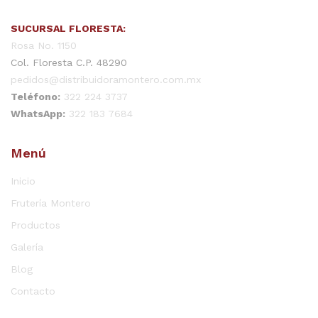
SUCURSAL FLORESTA:
Rosa No. 1150
Col. Floresta C.P. 48290
pedidos@distribuidoramontero.com.mx
Teléfono:
322 224 3737
WhatsApp:
322 183 7684
Menú
Inicio
Frutería Montero
Productos
Galería
Blog
Contacto