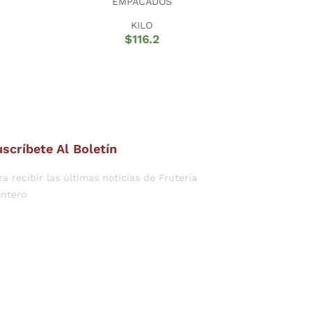
EMPACADOS
KILO
$
116.2
scríbete Al Boletín
ra recibir las últimas noticias de Frutería
ntero