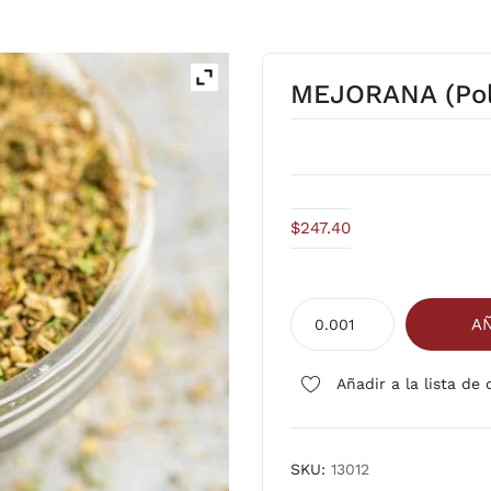
MEJORANA (pol
$
247.40
MEJORANA
AÑ
(polvo)
cantidad
Añadir a la lista de
SKU:
13012