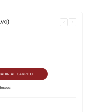
vo)
OMI
IÑA
LL
RE
O
B.H
SE
ER
CO
DE
EN
Z
PO
12/
ADIR AL CARRITO
LVO
800
grs
 deseos
Comparar