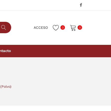
ACCESO
0
0
No hay productos en el carrito.
ntacto
polvo)