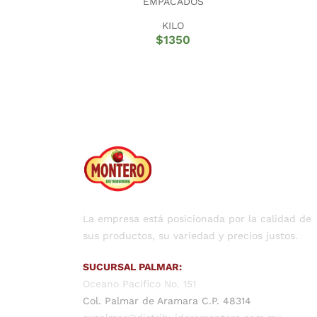
EMPACADOS
KILO
$
1350
La empresa está posicionada por la calidad de
sus productos, su variedad y precios justos.
SUCURSAL PALMAR:
Oceano Pacifico No. 151
Col. Palmar de Aramara C.P. 48314