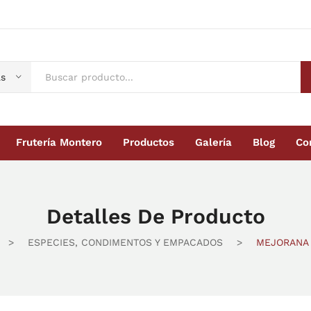
s
Frutería Montero
Productos
Galería
Blog
Co
Montero
Productos
Galería
Blog
Contacto
Detalles De Producto
>
ESPECIES, CONDIMENTOS Y EMPACADOS
>
MEJORANA (