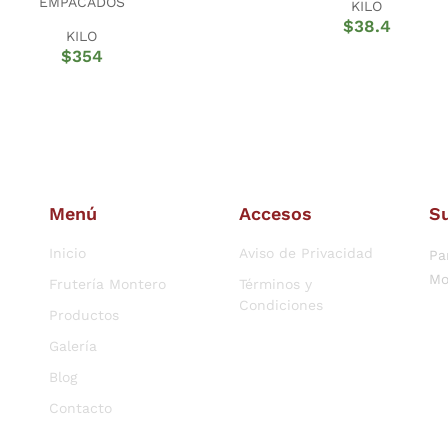
EMPACADOS
KILO
$
38.4
KILO
$
354
Menú
Accesos
Su
Inicio
Aviso de Privacidad
Pa
Mo
Frutería Montero
Términos y
Condiciones
Productos
Galería
Blog
Contacto