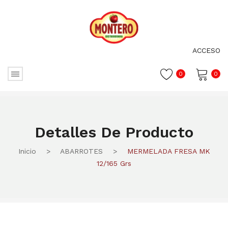
ACCESO
0
0
No hay productos en el carrito.
Detalles De Producto
Inicio
>
ABARROTES
>
MERMELADA FRESA MK
12/165 Grs