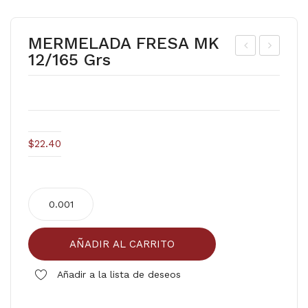
MERMELADA FRESA MK
12/165 Grs
EN
UA
GIB
VIZ
RE
AN
SE
TE
CO
DO
$
22.40
PO
WN
LVO
Y
MERMELADA
FL
FRESA
OR
MK
AL
AÑADIR AL CARRITO
12/165
9/8
grs
Añadir a la lista de deseos
00
cantidad
mll