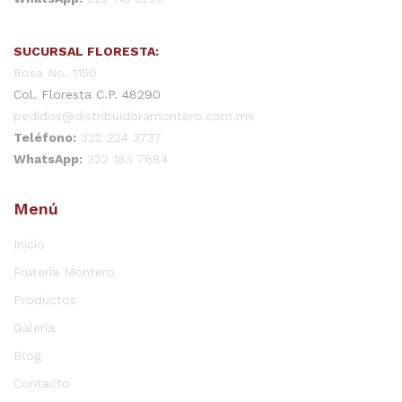
SUCURSAL FLORESTA:
Rosa No. 1150
Col. Floresta C.P. 48290
pedidos@distribuidoramontero.com.mx
Teléfono:
322 224 3737
WhatsApp:
322 183 7684
Menú
Inicio
Frutería Montero
Productos
Galería
Blog
Contacto