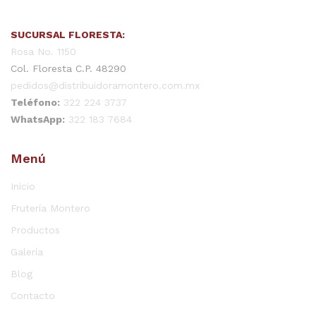
SUCURSAL FLORESTA:
Rosa No. 1150
Col. Floresta C.P. 48290
pedidos@distribuidoramontero.com.mx
Teléfono:
322 224 3737
WhatsApp:
322 183 7684
Menú
Inicio
Frutería Montero
Productos
Galería
Blog
Contacto