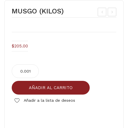
MUSGO (KILOS)
ZU
H.
CA
PIQ
R
UIN
ES
$
205.00
TA
ND
MUSGO
AR
(KILOS)
(BU
cantidad
LTO
AÑADIR AL CARRITO
25K
G)
Añadir a la lista de deseos
Comparar