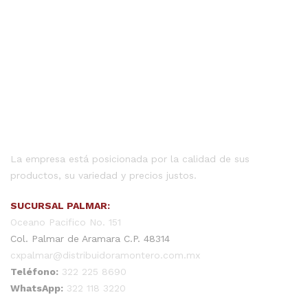
La empresa está posicionada por la calidad de sus
productos, su variedad y precios justos.
SUCURSAL PALMAR:
Oceano Pacifico No. 151
Col. Palmar de Aramara C.P. 48314
cxpalmar@distribuidoramontero.com.mx
Teléfono:
322 225 8690
WhatsApp:
322 118 3220