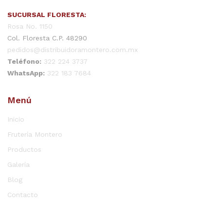
SUCURSAL FLORESTA:
Rosa No. 1150
Col. Floresta C.P. 48290
pedidos@distribuidoramontero.com.mx
Teléfono:
322 224 3737
WhatsApp:
322 183 7684
Menú
Inicio
Frutería Montero
Productos
Galería
Blog
Contacto