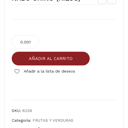
IST
AIN
AC
ILL
HE
A
TR
NABO
OPI
CHINO
CA
(KILOS)
L
AÑADIR AL CARRITO
cantidad
12/1
000
Añadir a la lista de deseos
ml
Comparar
SKU:
6239
Categoría:
FRUTAS Y VERDURAS