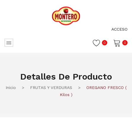
ACCESO
0
0
No hay productos en el carrito.
Detalles De Producto
Inicio
>
FRUTAS Y VERDURAS
>
OREGANO FRESCO (
Kilos )