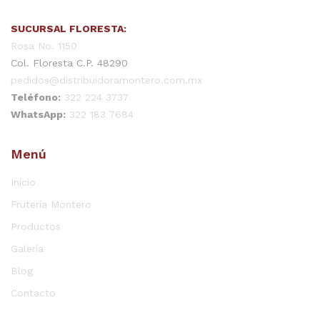
SUCURSAL FLORESTA:
Rosa No. 1150
Col. Floresta C.P. 48290
pedidos@distribuidoramontero.com.mx
Teléfono:
322 224 3737
WhatsApp:
322 183 7684
Menú
Inicio
Frutería Montero
Productos
Galería
Blog
Contacto