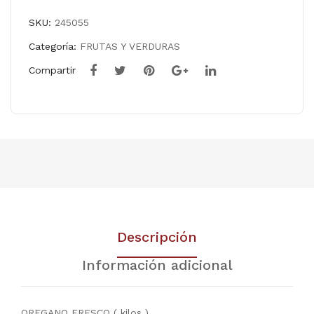
A
SKU:
245055
24/
150
Categoría:
FRUTAS Y VERDURAS
mll
Compartir
Descripción
Información adicional
OREGANO FRESCO ( kilos )