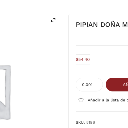
PIPIAN DOÑA M
$
54.40
PIPIAN
AÑ
DOÑA
MARIA
Añadir a la lista de
24/230
grs
cantidad
SKU:
5186