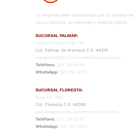
La empresa está posicionada por la calidad de
sus productos, su variedad y precios justos.
SUCURSAL PALMAR:
Oceano Pacifico No. 151
Col. Palmar de Aramara C.P. 48314
cxpalmar@distribuidoramontero.com.mx
Teléfono:
322 225 8690
WhatsApp:
322 118 3220
SUCURSAL FLORESTA:
Rosa No. 1150
Col. Floresta C.P. 48290
pedidos@distribuidoramontero.com.mx
Teléfono:
322 224 3737
WhatsApp:
322 183 7684