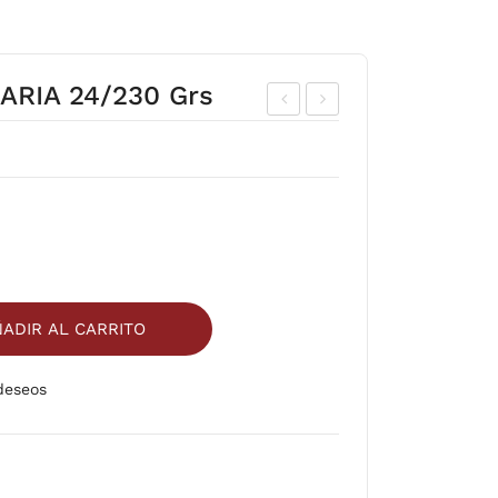
ARIA 24/230 Grs
UG
UR
O
AZ
TO
NO
MA
MIT
TE
AD
JU
CO
ME
RIN
ADIR AL CARRITO
X
A
12/
12/
 deseos
Comparar
960
820
mll
grs