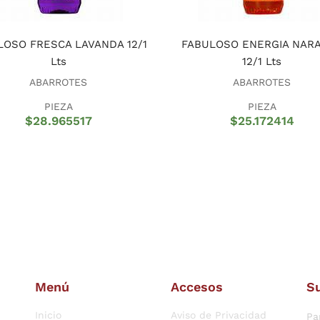
LOSO FRESCA LAVANDA 12/1
FABULOSO ENERGIA NAR
Lts
12/1 Lts
ABARROTES
ABARROTES
PIEZA
PIEZA
$
28.965517
$
25.172414
Menú
Accesos
Su
Inicio
Aviso de Privacidad
Pa