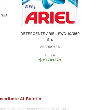
ANJA
DETERGENTE ARIEL PWD 10/850
Grs
ABARROTES
PIEZA
$
39.741379
scríbete Al Boletín
ra recibir las últimas noticias de Frutería