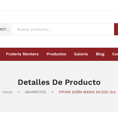
ABARROTES
Frutería Montero
Productos
Galería
Blog
Co
Montero
Productos
Galería
Blog
Contacto
Detalles De Producto
Inicio
>
ABARROTES
>
PIPIAN DOÑA MARIA 24/230 Grs