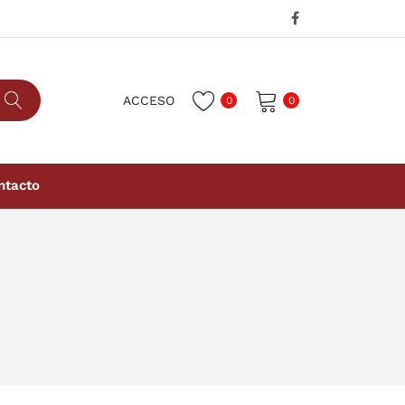
ACCESO
0
0
No hay productos en el carrito.
ntacto