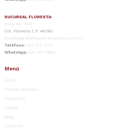
SUCURSAL FLORESTA:
Rosa No. 1150
Col. Floresta C.P. 48290
pedidos@distribuidoramontero.com.mx
Teléfono:
322 224 3737
WhatsApp:
322 183 7684
Menú
Inicio
Frutería Montero
Productos
Galería
Blog
Contacto