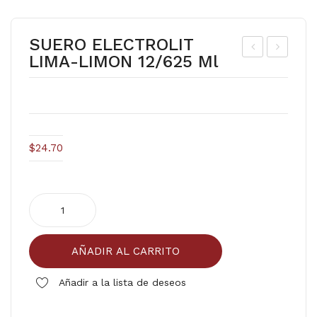
SUERO ELECTROLIT
LIMA-LIMON 12/625 Ml
UE
UE
RO
RO
EL
EL
EC
EC
TR
TR
$
24.70
OLI
OLI
T
T
SUERO
MA
GU
ELECTROLIT
NZ
AYA
LIMA-
AN
BA
AÑADIR AL CARRITO
LIMON
A
12/
12/625
Añadir a la lista de deseos
12/
625
ml
cantidad
625
ml