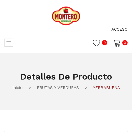
ACCESO
0
0
No hay productos en el carrito.
Detalles De Producto
Inicio
>
FRUTAS Y VERDURAS
>
YERBABUENA