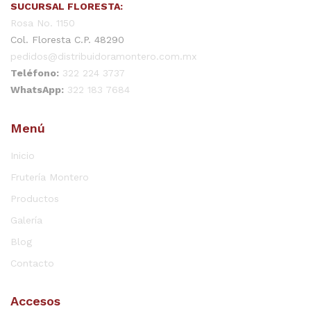
SUCURSAL FLORESTA:
Rosa No. 1150
Col. Floresta C.P. 48290
pedidos@distribuidoramontero.com.mx
Teléfono:
322 224 3737
WhatsApp:
322 183 7684
Menú
Inicio
Frutería Montero
Productos
Galería
Blog
Contacto
Accesos