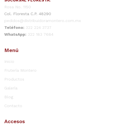
Rosa No. 1150
Col. Floresta C.P. 48290
pedidos@distribuidoramontero.com.mx
Teléfono:
322 224 3737
WhatsApp:
322 183 7684
Menú
Inicio
Frutería Montero
Productos
Galería
Blog
Contacto
Accesos