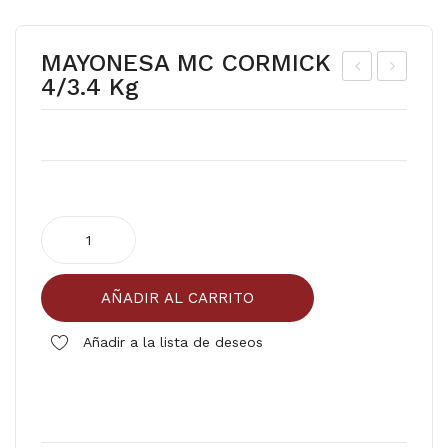
MAYONESA MC CORMICK
4/3.4 Kg
ING
RU
UIC
TA
A
SE
CA
(PI
MAYONESA
CA
MC
DA)
CORMICK
AÑADIR AL CARRITO
4/3.4
kg
Añadir a la lista de deseos
cantidad
Comparar