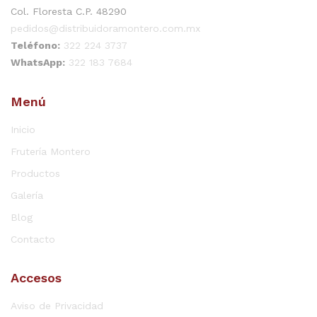
Col. Floresta C.P. 48290
pedidos@distribuidoramontero.com.mx
Teléfono:
322 224 3737
WhatsApp:
322 183 7684
Menú
Inicio
Frutería Montero
Productos
Galería
Blog
Contacto
Accesos
Aviso de Privacidad