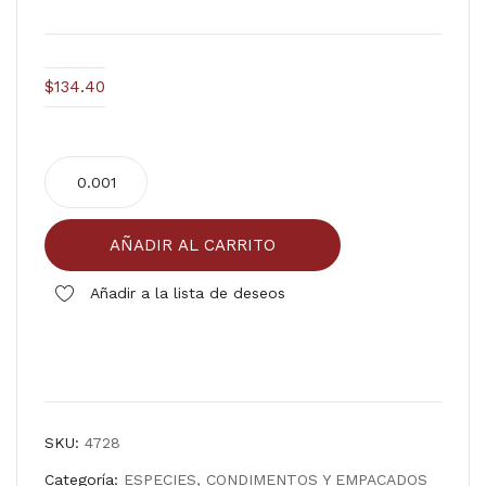
GR
ON
E
ES
BL
A
$
134.40
AN
MC
CO
CO
PINGUICA
CL
RMI
cantidad
EM
CK
EN
4/3
AÑADIR AL CARRITO
TE
.4
24/
kg
Añadir a la lista de deseos
500
mll.
Comparar
SKU:
4728
Categoría:
ESPECIES, CONDIMENTOS Y EMPACADOS