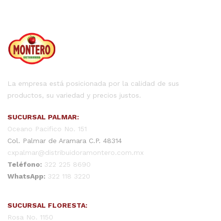
La empresa está posicionada por la calidad de sus
productos, su variedad y precios justos.
SUCURSAL PALMAR:
Oceano Pacifico No. 151
Col. Palmar de Aramara C.P. 48314
cxpalmar@distribuidoramontero.com.mx
Teléfono:
322 225 8690
WhatsApp:
322 118 3220
SUCURSAL FLORESTA:
Rosa No. 1150